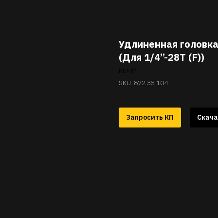
Удлиненная головка
(Для 1/4’’-28T (F))
KEMP
SKU:
872 35 104
Запросить КП
Скача