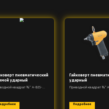
йковерт пневматический
Гайковерт пневмат
ямой ударный
ударный
водной квадрат ⅜’’ A-BIS-
Приводной квадрат ⅜” A
-R81T200
D31-R115T30
одробнее
Подробнее