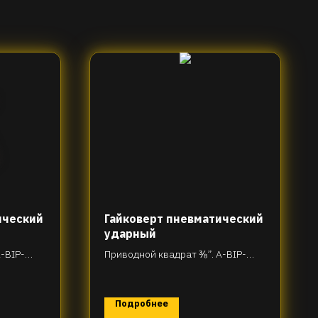
ический
Гайковерт пневматический
ударный
-BIP-
Приводной квадрат ⅜”. A-BIP-
H31-R85T270
Подробнее