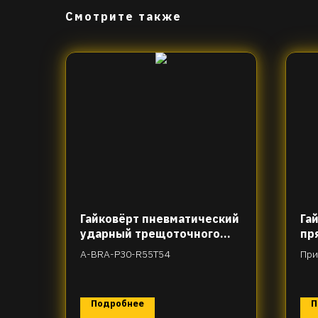
Смотрите также
Гайковёрт пневматический
Га
ударный трещоточного
пр
типа (10 мм)
A-BRA-P30-R55T54
При
H31
Подробнее
П