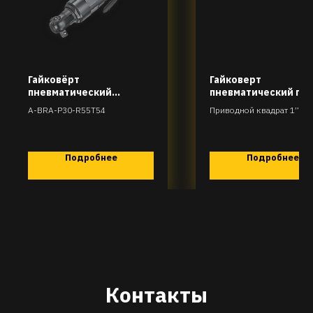
Гайковёрт
Гайковерт
пневматический
пневматический пр
ударный трещоточного
ударный с удлинён
A-BRA-P30-R55T54
Приводной квадрат 1’’ A-
типа (10 мм)
шпинделем 6.
H86-R55T2983-6
Подробнее
Подробнее
Контакты