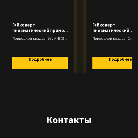
Гайковерт
Гайковерт
пневматический прямой
пневматический
ударный
ударный
Приводной квадрат ⅜”. A-BIS-
Приводной квадрат 1-1/2’
D31-R80T200
BIP-L97-R40T4050
Подробнее
Подробнее
Контакты