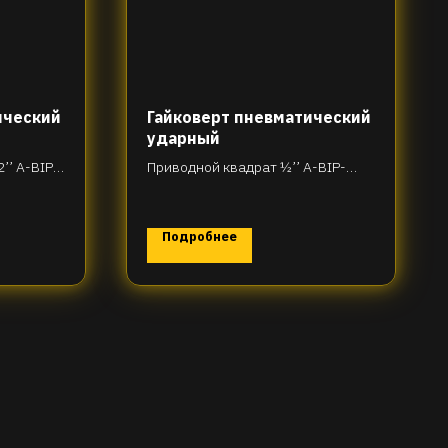
ический
Гайковерт пневматический
ударный
’’ A-BIP-
Приводной квадрат ½’’ A-BIP-
H46-R73T1085
Подробнее