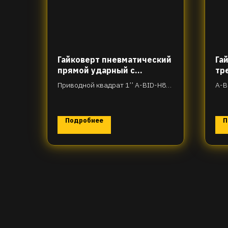
Гайковерт пневматический
Га
прямой ударный с
тр
удлинённым шпинделем
Приводной квадрат 1’’ A-BID-H86-
A-B
6.
R55T2983-6
Подробнее
П