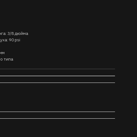
га: 3/8 дюйма
ха: 90 psi
 мм
о типа