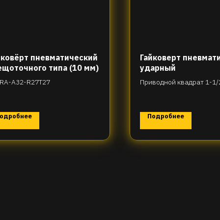
йковёрт пневматический
Гайковерт пневмат
ещоточного типа (10 мм)
ударный
RA-A32-R27T27
Приводной квадрат 1-1/2
L97-R40T4050
одробнее
Подробнее