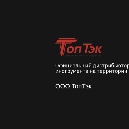
Официальный дистрибьюто
инструмента на территории 
ООО ТопТэк
top-tech.ru
+7 (812) 318-18-38
top-tech@top-tech.ru