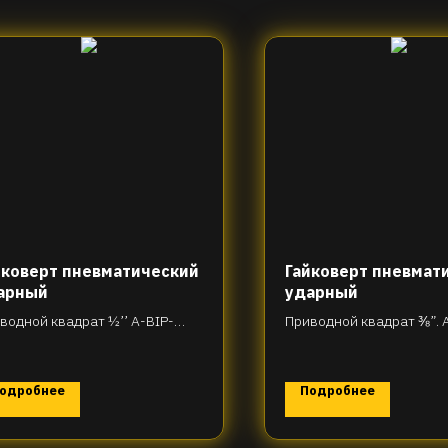
йковерт пневматический
Гайковерт пневмат
арный
ударный
водной квадрат ½’’ A-BIP-
Приводной квадрат ⅜”. 
-R83T515
D31-R80T190
одробнее
Подробнее