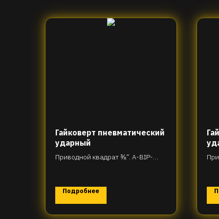
Гайковерт пневматический
Га
ударный
уд
Приводной квадрат ⅜”. A-BIP-
При
H31-R85T270
H46
Подробнее
П