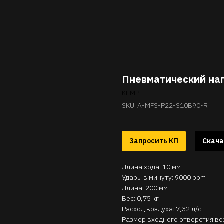
Пневматический нап
KEMP
SKU:
A-MFS-P22-S10B90-R
Запросить КП
Скача
Длина хода: 10 мм
Удары в минуту: 9000 bpm
Длина: 200 мм
Вес: 0,75 кг
Расход воздуха: 7,32 л/с
Размер входного отверстия воз