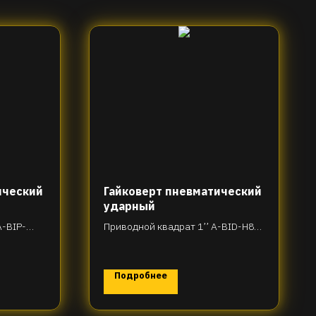
ический
Гайковерт пневматический
ударный
A-BIP-
Приводной квадрат 1’’ A-BID-H86-
R55T2983
Подробнее