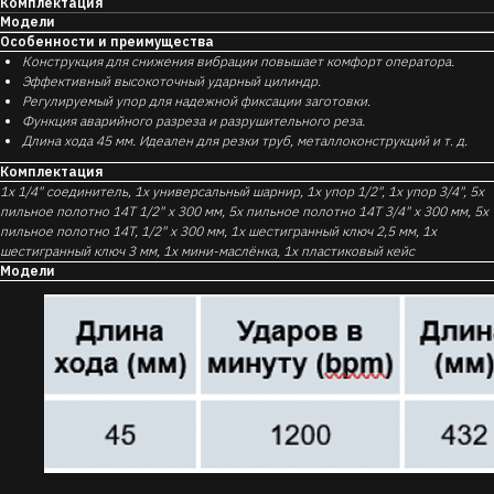
Комплектация
Модели
Особенности и преимущества
Конструкция для снижения вибрации повышает комфорт оператора.
Эффективный высокоточный ударный цилиндр.
Регулируемый упор для надежной фиксации заготовки.
Функция аварийного разреза и разрушительного реза.
Длина хода 45 мм. Идеален для резки труб, металлоконструкций и т. д.
Комплектация
1x 1/4" соединитель, 1x универсальный шарнир, 1x упор 1/2", 1x упор 3/4", 5x
пильное полотно 14T 1/2" x 300 мм, 5x пильное полотно 14T 3/4" x 300 мм, 5x
пильное полотно 14T, 1/2" x 300 мм, 1x шестигранный ключ 2,5 мм, 1x
шестигранный ключ 3 мм, 1x мини-маслёнка, 1x пластиковый кейс
Модели