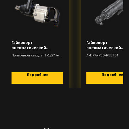
Гайковерт
Гайковёрт
пневматический
пневматический
ударный
ударный трещоточн
Приводной квадрат 1-1/2’’ A-
A-BRA-P30-R55T54
типа (10 мм)
BIP-L97-R40T4050
Подробнее
Подробнее