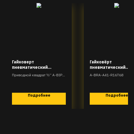
Гайковерт
Гайковёрт
пневматический
пневматический
ударный
трещоточного типа 
Приводной квадрат ½’’ A-BIP-
A-BRA-A41-R16T68
мм)
H46-R83T515
Подробнее
Подробнее