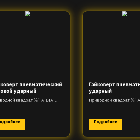
йковерт пневматический
Гайковерт пневмат
ловой ударный
ударный
водной квадрат ⅜”. A-BIA-
Приводной квадрат ⅜” A
-R85T90
D31-R115T30
одробнее
Подробнее