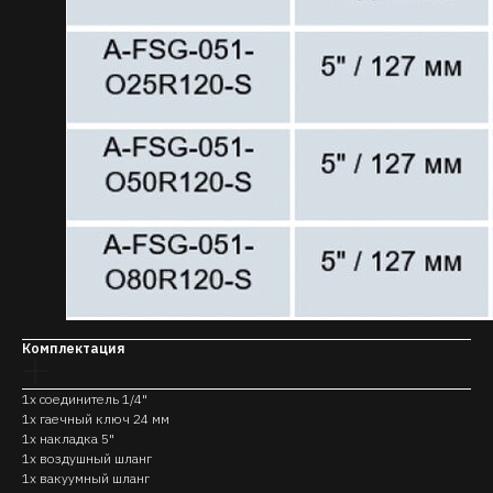
Комплектация
1x соединитель 1/4"
1x гаечный ключ 24 мм
1x накладка 5"
1x воздушный шланг
1x вакуумный шланг