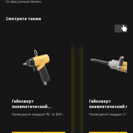
1x вакуумный мешок
Смотрите также
Гайковерт
Гайковерт
пневматический
пневматический пр
ударный
ударный с удлинён
Приводной квадрат ⅜”. A-BIP-
Приводной квадрат 1’’ A-
шпинделем 6.
D31-R80T190
H86-R55T2983-6