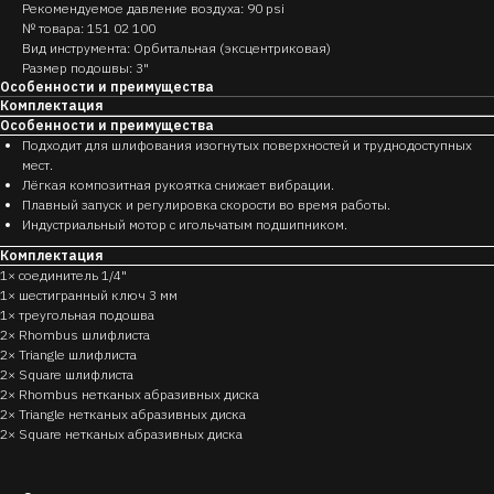
Рекомендуемое давление воздуха: 90 psi
№ товара: 151 02 100
Вид инструмента: Орбитальная (эксцентриковая)
Размер подошвы: 3"
Особенности и преимущества
Комплектация
Особенности и преимущества
Подходит для шлифования изогнутых поверхностей и труднодоступных
мест.
Лёгкая композитная рукоятка снижает вибрации.
Плавный запуск и регулировка скорости во время работы.
Индустриальный мотор с игольчатым подшипником.
Комплектация
1× соединитель 1/4"
1× шестигранный ключ 3 мм
1× треугольная подошва
2× Rhombus шлифлиста
2× Triangle шлифлиста
2× Square шлифлиста
2× Rhombus нетканых абразивных диска
2× Triangle нетканых абразивных диска
2× Square нетканых абразивных диска